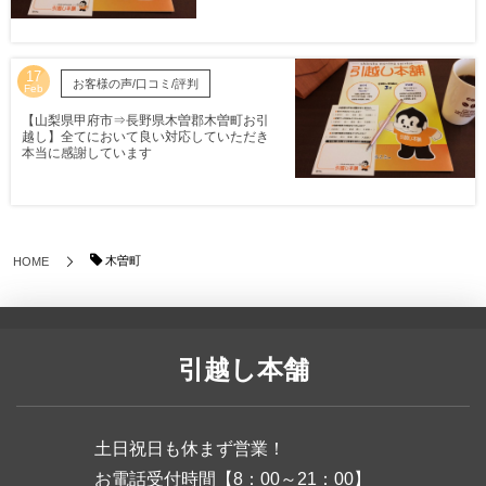
17
お客様の声/口コミ/評判
Feb
【山梨県甲府市⇒長野県木曽郡木曽町お引
越し】全てにおいて良い対応していただき
本当に感謝しています
木曽町
HOME
引越し本舗
土日祝日も休まず営業！
お電話受付時間【8：00～21：00】