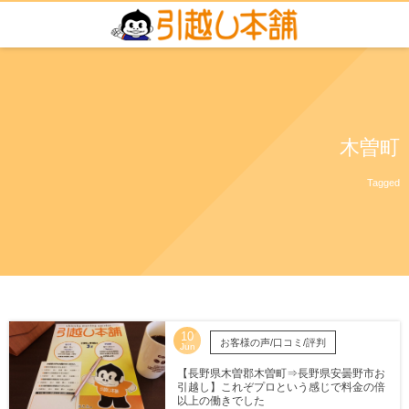
木曽町
Tagged
10
お客様の声/口コミ/評判
Jun
【長野県木曽郡木曽町⇒長野県安曇野市お
引越し】これぞプロという感じで料金の倍
以上の働きでした