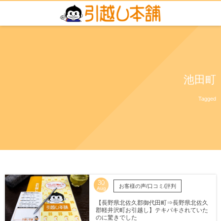
池田町
Tagged
30
お客様の声/口コミ/評判
Aug
【長野県北佐久郡御代田町⇒長野県北佐久
郡軽井沢町お引越し】テキパキされていた
のに驚きでした