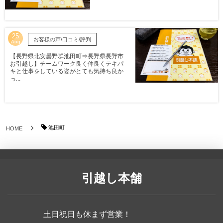
25
お客様の声/口コミ/評判
Aug
【長野県北安曇野群池田町⇒長野県長野市
お引越し】チームワーク良く仲良くテキパ
キと仕事をしている姿がとても気持ち良か
っ...
池田町
HOME
引越し本舗
土日祝日も休まず営業！