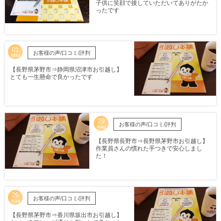
子供に笑顔で接していただいてありがたか
ったです
01
お客様の声/口コミ/評判
May
【長野県茅野市⇒静岡県沼津市お引越し】
とても一生懸命で良かったです
29
お客様の声/口コミ/評判
Aug
【長野県長野市⇒長野県茅野市お引越し】
作業員さんの慣れた手つきで安心しまし
た！
26
お客様の声/口コミ/評判
Aug
【長野県茅野市⇒香川県坂出市お引越し】