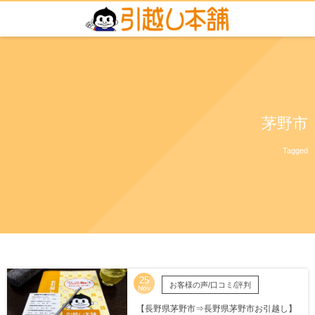
茅野市
Tagged
25
お客様の声/口コミ/評判
Nov
【長野県茅野市⇒長野県茅野市お引越し】