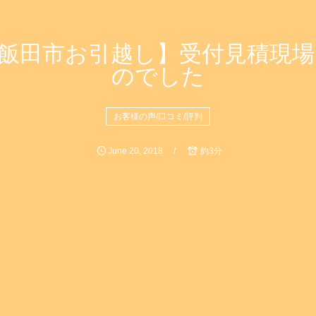
飯田市お引越し】受付見積現
のでした
お客様の声/口コミ/評判
June
20
,
2018
約3分