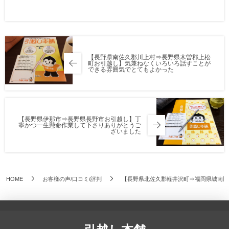
【長野県南佐久郡川上村⇒長野県木曽郡上松
町お引越し】気兼ねなくいろいろ話すことが
できる雰囲気でとてもよかった
【長野県伊那市⇒長野県長野市お引越し】丁
寧かつ一生懸命作業して下さりありがとうご
ざいました
HOME
お客様の声/口コミ/評判
【長野県北佐久郡軽井沢町⇒福岡県城南区