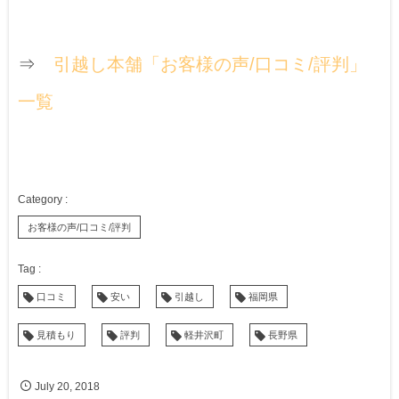
⇒
引越し本舗「お客様の声/口コミ/評判」
一覧
お客様の声/口コミ/評判
口コミ
安い
引越し
福岡県
見積もり
評判
軽井沢町
長野県
July
20
,
2018