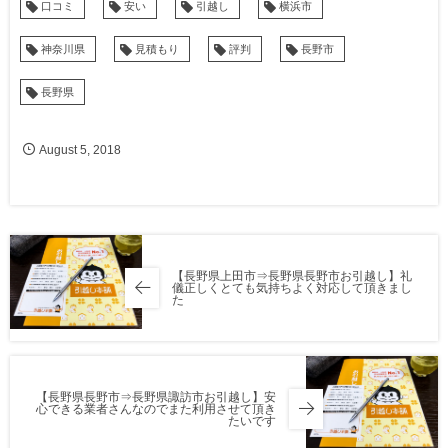
口コミ
安い
引越し
横浜市
神奈川県
見積もり
評判
長野市
長野県
August
5
,
2018
【長野県上田市⇒長野県長野市お引越し】礼
儀正しくとても気持ちよく対応して頂きまし
た
【長野県長野市⇒長野県諏訪市お引越し】安
心できる業者さんなのでまた利用させて頂き
たいです