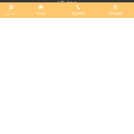
お問い合わせ
メニュー
Home
電話見積
WEB見積
お引越しガイド
お客様の声
会社概要
求人
お知らせ
長野県引越し
個人情報保護方針
標準引越運送約款
© 2013 - 2026
引越し本舗