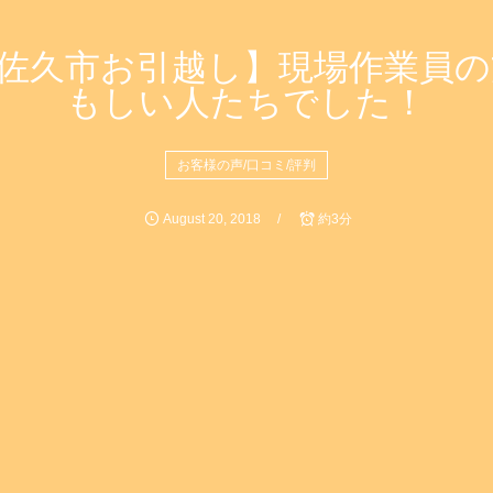
佐久市お引越し】現場作業員
もしい人たちでした！
お客様の声/口コミ/評判
August
20
,
2018
約3分