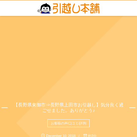
【長野県東御市⇒長野県上田市お引越し】気分良く過
ごせました。ありがとう♪
お客様の声/口コミ/評判
December
10
,
2018
約3分