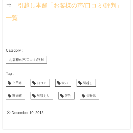
⇒
引越し本舗「お客様の声/口コミ/評判」
一覧
お客様の声/口コミ/評判
上田市
口コミ
安い
引越し
東御市
見積もり
評判
長野県
December
10
,
2018