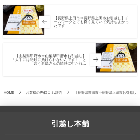
【長野県上田市⇒長野県上田市お引越し】チ
ームワークとても良く見ていて気持ちよかっ
たです
【山梨県甲府市⇒山梨県甲府市お引越し】
「大手には絶対に負けられないんです！」と
言う倉島さんの情熱に打たれ…
HOME
お客様の声/口コミ/評判
【長野県東御市⇒長野県上田市お引越し】
引越し本舗