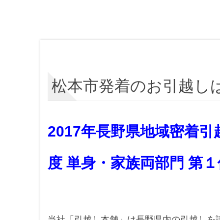
松本市発着のお引越し
2017年長野県地域密着
度 単身・家族両部門 第１
当社「引越し本舗」は長野県内の引越しを