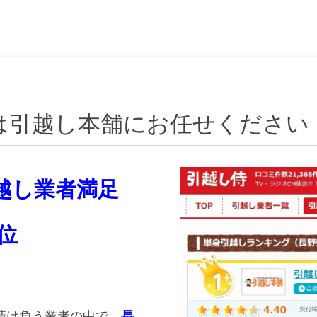
は引越し本舗にお任せください
引越し業者満足
位
請け負う業者の中で、
長