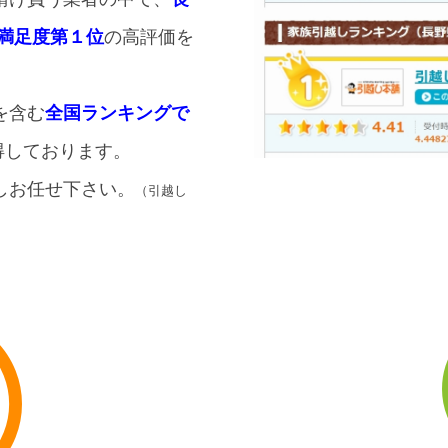
満足度第１位
の高評価を
を含む
全国ランキングで
獲得しております。
しお任せ下さい。
（引越し