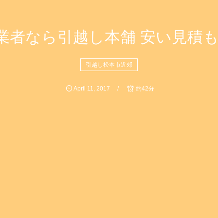
業者なら引越し本舗 安い見積もり
引越し松本市近郊
April
11
,
2017
約42分