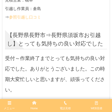
見積営業：橋本
引越し作業員：倉島
⇒
参照引越し口コミ
【長野県長野市⇒長野県須坂市お引越
し】とっても気持ちの良い対応でした
受付～作業終了までとっても気持ちの良い対
応でした。ありがとうございました。この時
期大変忙しいと思いますが、頑張ってくださ
い。
見積営業：水内
メニュー
Home
電話見積
WEB見積