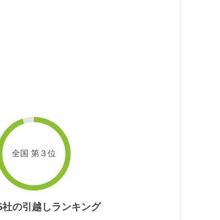
全国 第３位
55社の引越しランキング