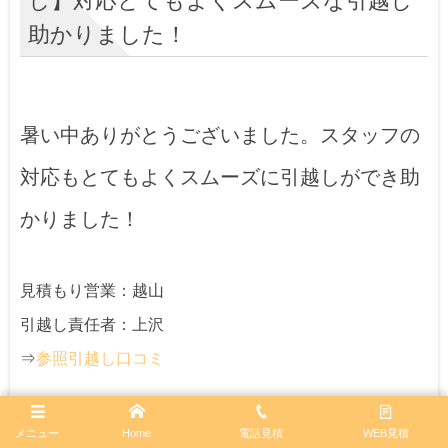
し】対応とてもよくスムーズな引越し
助かりました！
暑い中ありがとうございました。スタッフの
対応もとてもよくスムーズに引越しができ助
かりました！
見積もり営業：越山
引越し責任者：上沢
⇒
参照引越し口コミ
【東京都江戸川区⇒長野県安曇野市お引
メニュー
Home
電話見積
WEB見積