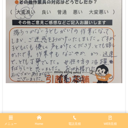
見積営業：福井
メニュー
Home
電話見積
WEB見積
引越し作業員：大井、沢村、中村